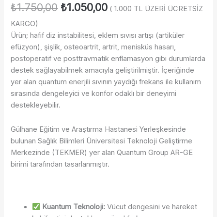
₺
1.750,00
₺
1.050,00
( 1.000 TL ÜZERİ ÜCRETSİZ
KARGO)
Ürün; hafif diz instabilitesi, eklem sıvısı artışı (artiküler
efüzyon), şişlik, osteoartrit, artrit, menisküs hasarı,
postoperatif ve posttravmatik enflamasyon gibi durumlarda
destek sağlayabilmek amacıyla geliştirilmiştir. İçeriğinde
yer alan quantum enerjili sıvının yaydığı frekans ile kullanım
sırasında dengeleyici ve konfor odaklı bir deneyimi
destekleyebilir.
Gülhane Eğitim ve Araştırma Hastanesi Yerleşkesinde
bulunan Sağlık Bilimleri Üniversitesi Teknoloji Geliştirme
Merkezinde (TEKMER) yer alan Quantum Group AR-GE
birimi tarafından tasarlanmıştır.
Kuantum Teknoloji:
Vücut dengesini ve hareket