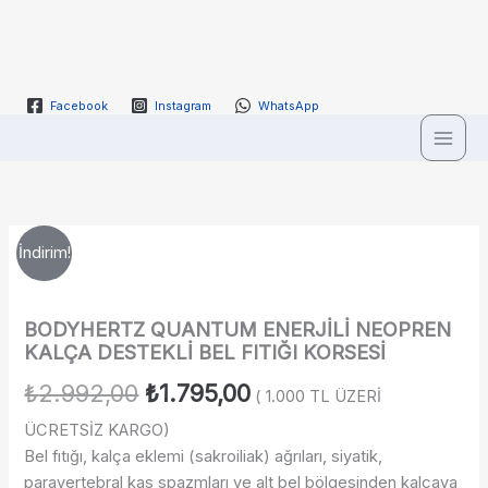
İçeriğe
atla
Facebook
Instagram
WhatsApp
BODYHERTZ
Orijinal
Şu
İndirim!
QUANTUM
ENERJİLİ
fiyat:
andaki
NEOPREN
₺2.992,00.
fiyat:
BODYHERTZ QUANTUM ENERJİLİ NEOPREN
KALÇA
KALÇA DESTEKLİ BEL FITIĞI KORSESİ
DESTEKLİ
₺1.795,00.
BEL
₺
2.992,00
₺
1.795,00
FITIĞI
( 1.000 TL ÜZERİ
KORSESİ
ÜCRETSİZ KARGO)
adet
Bel fıtığı, kalça eklemi (sakroiliak) ağrıları, siyatik,
paravertebral kas spazmları ve alt bel bölgesinden kalçaya