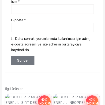
İsim
*
E-posta
*
Daha sonraki yorumlarımda kullanılması için adım,
e-posta adresim ve site adresim bu tarayıcıya
kaydedilsin.
İlgili ürünler
Orijinal
Şu
Orijinal
Şu
Bu
Bu
40%
40%
fiyat:
andaki
fiyat:
anda
ürünün
ürünün
İNDİRİM
İNDİRİM